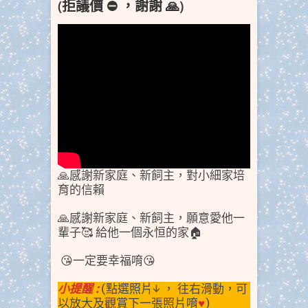
(拒議價 ⛔️ ，謝謝 🙏)
🙏感謝新家庭、新飼主，對小細家培
育的信賴
🙏感謝新家庭、新飼主，願意愛他一
輩子🥰 給他一個永恒的家🏠
😘一定要幸福唷😘
小提醒 :
(點選照片↓ ， 往右滑動，可
以放大及觀賞下一張照片唷
♥
)