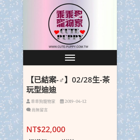
跳
至
主
要
內
容
【已結案-♂】02/28生-茶
玩型迪迪
乖乖狗寵物家
2019-04-12
尚無留言
NT$22,000