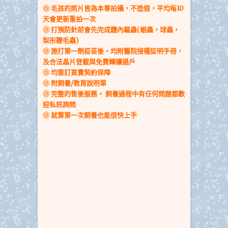
Ⓞ 毛孩的照片皆為本尊拍攝，不造假，平均每10
天會更新重拍一次
Ⓞ
打預防針前會先完成體內驅蟲(蛔蟲，球蟲，
梨形鞭毛蟲)
Ⓞ 施打第一劑疫苗後，均附醫院接種証明手冊
，
及合法晶片登載與免費轉讓過戶
Ⓞ 均簽訂買賣契約保障
Ⓞ
附飼養/教育說明單
Ⓞ 完整的售後服務，
飼養過程中
有任何問題都歡
迎私訊詢問
Ⓞ 就算第一次飼養也能很快上手