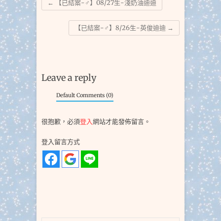
←
【已結案-♂】08/27生-淺奶油迪迪
【已結案-♂】8/26生-英俊迪迪
→
Leave a reply
Default Comments (0)
很抱歉，必須
登入
網站才能發佈留言。
登入留言方式