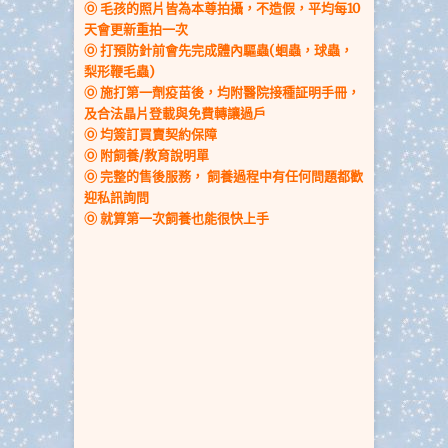
Ⓞ 毛孩的照片皆為本尊拍攝，不造假，平均每10
天會更新重拍一次
Ⓞ
打預防針前會先完成體內驅蟲(蛔蟲，球蟲，
梨形鞭毛蟲)
Ⓞ 施打第一劑疫苗後，均附醫院接種証明手冊
，
及合法晶片登載與免費轉讓過戶
Ⓞ 均簽訂買賣契約保障
Ⓞ
附飼養/教育說明單
Ⓞ 完整的售後服務，
飼養過程中
有任何問題都歡
迎私訊詢問
Ⓞ 就算第一次飼養也能很快上手