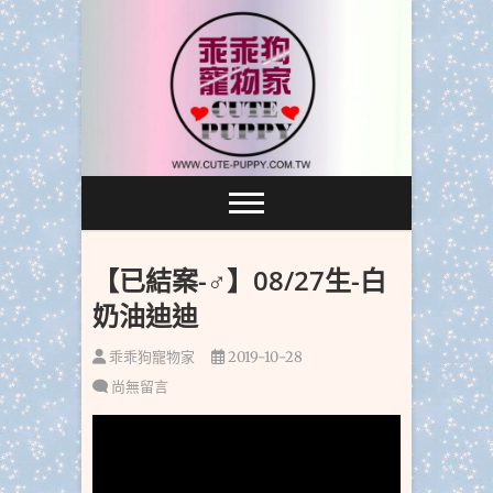
跳
至
主
要
內
容
【已結案-♂】08/27生-白
奶油迪迪
乖乖狗寵物家
2019-10-28
尚無留言