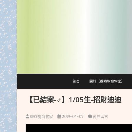
跳
至
主
要
內
容
首頁
關於【乖乖狗寵物家】
【已結案-♂】1/05生-招財迪迪
乖乖狗寵物家
2019-04-07
尚無留言