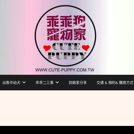
出售中幼犬
乖乖二三事
回娘家分享
交通 & 預約& 購買方式