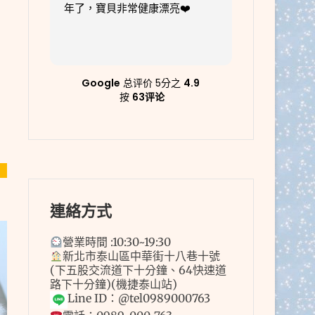
️
可愛，ㄧ眼的緣分決定就是她
了！教了幾週後小聰明多到不行
😆
阅读更多
當下小細很用心的解說幼幼照顧
的方法和飲食，也幫忙轉移晶片
事宜很貼心很專業！真的大大推
Google
总评价
5分之
4.9
薦！
按
63评论
連絡方式
營業時間 :10:30~19:30
新北市泰山區中華街十八巷十號
(下五股交流道下十分鐘、64快速道
路下十分鐘)(機捷泰山站)
Line ID：@tel0989000763