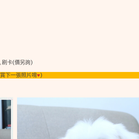
年了，寶貝非常健康漂亮❤
, 刷卡(價另詢)
觀賞下一張照片唷
♥
)