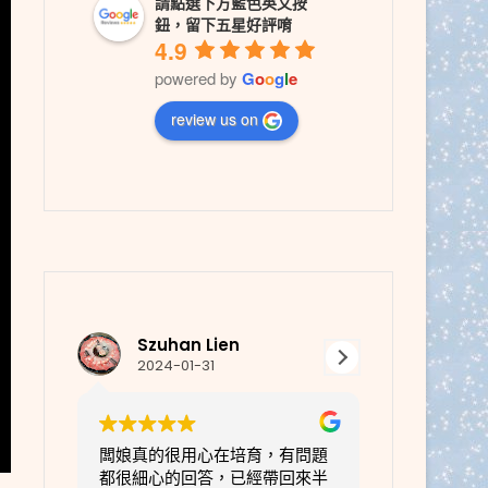
請點選下方藍色英文按
鈕，留下五星好評唷
4.9
powered by
G
o
o
g
l
e
review us on
Laks C
艾
2023-12-06
2023-11-2
有問題
小細-有著甜美笑容的女孩把我家
環境乾淨，毛
回來半
女鵝Pixie(皮希）照顧的超級活潑
cp值高會有意