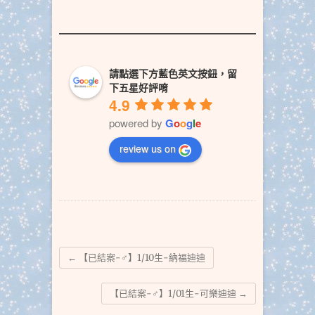
請點選下方藍色英文按鈕，留
下五星好評唷
4.9
powered by
G
o
o
g
l
e
review us on
←
【已結案-♂】1/10生-納福迪迪
【已結案-♂】1/01生-可樂迪迪
→