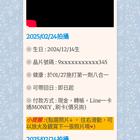
2025/02/24拍
攝
Ⓞ 生日 : 2024/12/14生
Ⓞ 晶片號碼 : 9xxxxxxxxxxx345
Ⓞ 健康 : 於01/27施打第一劑八合一
Ⓞ 可帶回日 : 即日起
Ⓞ 付款方式 : 現金，轉帳，Line一卡
通MONEY , 刷卡(價另詢)
小提醒 :
(點選照片↓ ， 往右滑動，可
以放大及觀賞下一張照片唷
♥
)
2025/02/24拍
攝