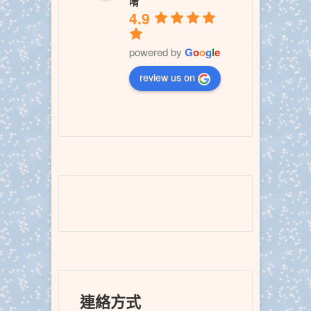
唷
4.9
powered by
G
o
o
g
l
e
review us on
連絡方式