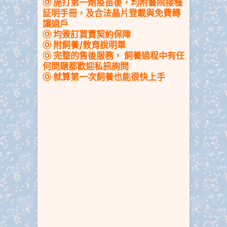
Ⓞ 施打第一劑疫苗後，均附醫院接種
証明手冊
，及合法晶片登載與免費轉
讓過戶
Ⓞ 均簽訂買賣契約保障
Ⓞ
附飼養/教育說明單
Ⓞ 完整的售後服務，
飼養過程中
有任
何問題都歡迎私訊詢問
Ⓞ 就算第一次飼養也能很快上手