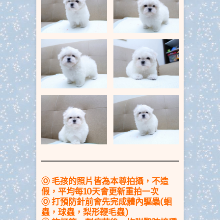
Ⓞ 毛孩的照片皆為本尊拍攝，不造
假，平均每10天會更新重拍一次
Ⓞ
打預防針前會先完成體內驅蟲(蛔
蟲，球蟲，梨形鞭毛蟲)