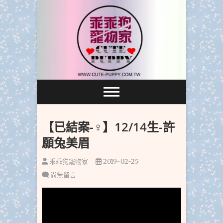
跳
至
主
要
內
容
【已結案-♀】12/14生-許
願兔美眉
乖乖狗寵物家
2019-02-25
尚無留言