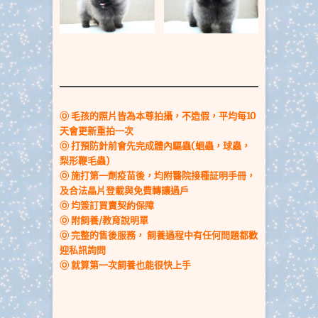
Ⓞ 毛孩的照片皆為本尊拍攝，不造假，平均每10
天會更新重拍一次
Ⓞ
打預防針前會先完成體內驅蟲(蛔蟲，球蟲，
梨形鞭毛蟲)
Ⓞ 施打第一劑疫苗後，均附醫院接種証明手冊
，
及合法晶片登載與免費轉讓過戶
Ⓞ 均簽訂買賣契約保障
Ⓞ
附飼養/教育說明單
Ⓞ 完整的售後服務，
飼養過程中
有任何問題都歡
迎私訊詢問
Ⓞ 就算第一次飼養也能很快上手