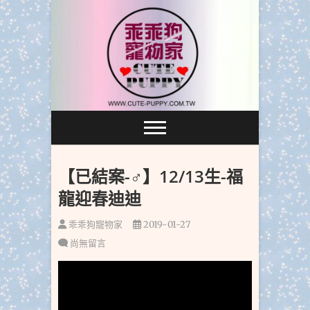
跳
至
主
要
內
容
【已結案-♂】12/13生-福
龍迎春迪迪
乖乖狗寵物家
2019-01-27
尚無留言