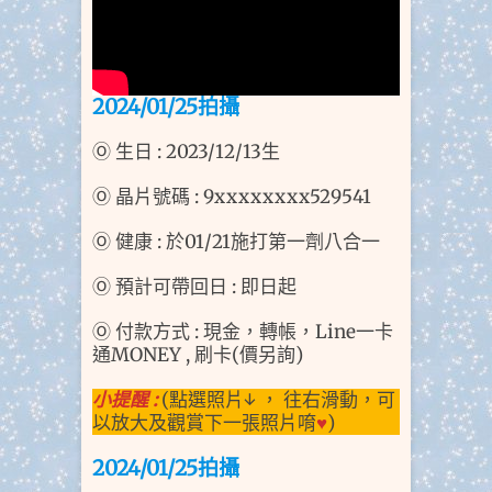
2024/01/25拍
攝
Ⓞ 生日 : 2023/12/13生
Ⓞ 晶片號碼 : 9xxxxxxxx529541
Ⓞ 健康 : 於01/21施打第一劑八合一
Ⓞ 預計可帶回日 : 即日起
Ⓞ 付款方式 : 現金，轉帳，Line一卡
通MONEY , 刷卡(價另詢)
小提醒 :
(點選照片↓ ， 往右滑動，可
以放大及觀賞下一張照片唷
♥
)
2024
/01/25拍
攝