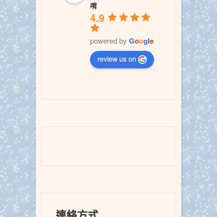
唷
4.9
powered by
G
o
o
g
l
e
review us on
連絡方式