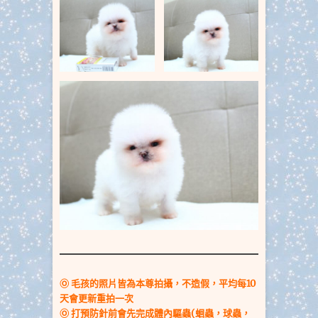
Ⓞ 毛孩的照片皆為本尊拍攝，不造假，平均每10
天會更新重拍一次
Ⓞ
打預防針前會先完成體內驅蟲(蛔蟲，球蟲，