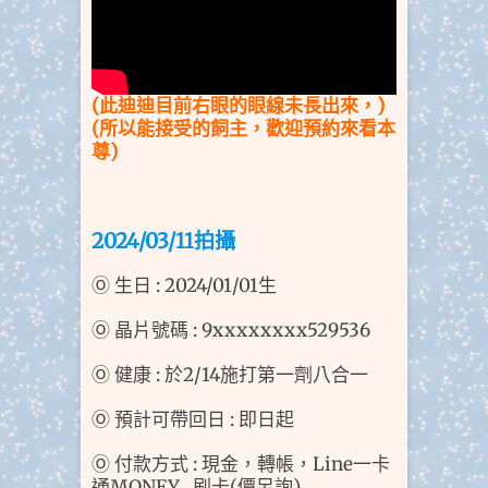
(此迪迪目前
右眼的眼線未長出來，)
(所以能接受的飼主，歡迎預約來看本
尊)
2024/03/11拍
攝
Ⓞ 生日 : 2024/01/01生
Ⓞ 晶片號碼 : 9xxxxxxxx529536
Ⓞ 健康 : 於2/14施打第一劑八合一
Ⓞ 預計可帶回日 : 即日起
Ⓞ 付款方式 : 現金，轉帳，Line一卡
通MONEY , 刷卡(價另詢)