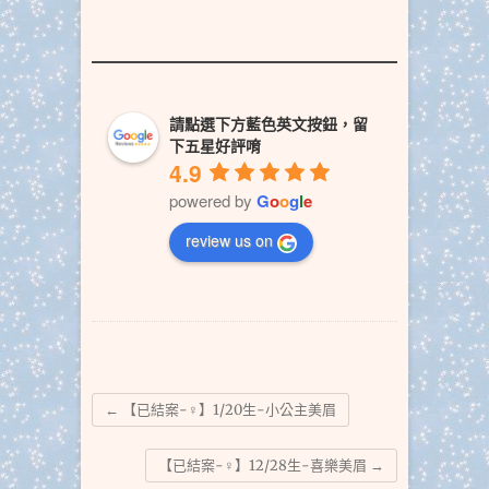
請點選下方藍色英文按鈕，留
下五星好評唷
4.9
powered by
G
o
o
g
l
e
review us on
←
【已結案-♀】1/20生-小公主美眉
【已結案-♀】12/28生-喜樂美眉
→