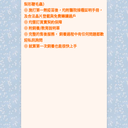
梨形鞭毛蟲)
Ⓞ 施打第一劑疫苗後，均附醫院接種証明手冊
，
及合法晶片登載與免費轉讓過戶
Ⓞ 均簽訂買賣契約保障
Ⓞ
附飼養/教育說明單
Ⓞ 完整的售後服務，
飼養過程中
有任何問題都歡
迎私訊詢問
Ⓞ 就算第一次飼養也能很快上手