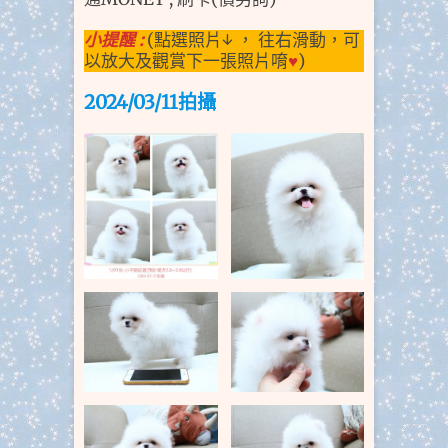
小提醒 :
(點選照片↓ ， 往右滑動，可
以放大及觀賞下一張照片唷
♥
)
2024/03/11拍
攝