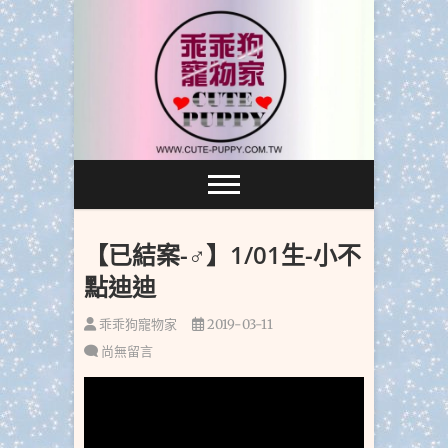
跳
至
主
要
內
容
【已結案-♂】1/01生-小不
點迪迪
乖乖狗寵物家
2019-03-11
尚無留言